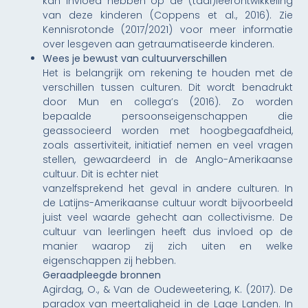
kan invloed hebben op de (taal)leerontwikkeling
van deze kinderen (Coppens et al., 2016). Zie
Kennisrotonde (2017/2021) voor meer informatie
over lesgeven aan getraumatiseerde kinderen.
Wees je bewust van cultuurverschillen
Het is belangrijk om rekening te houden met de
verschillen tussen culturen. Dit wordt benadrukt
door Mun en collega’s (2016). Zo worden
bepaalde persoonseigenschappen die
geassocieerd worden met hoogbegaafdheid,
zoals assertiviteit, initiatief nemen en veel vragen
stellen, gewaardeerd in de Anglo-Amerikaanse
cultuur. Dit is echter niet
vanzelfsprekend het geval in andere culturen. In
de Latijns-Amerikaanse cultuur wordt bijvoorbeeld
juist veel waarde gehecht aan collectivisme. De
cultuur van leerlingen heeft dus invloed op de
manier waarop zij zich uiten en welke
eigenschappen zij hebben.
Geraadpleegde bronnen
Agirdag, O., & Van de Oudeweetering, K. (2017). De
paradox van meertaligheid in de Lage Landen. In