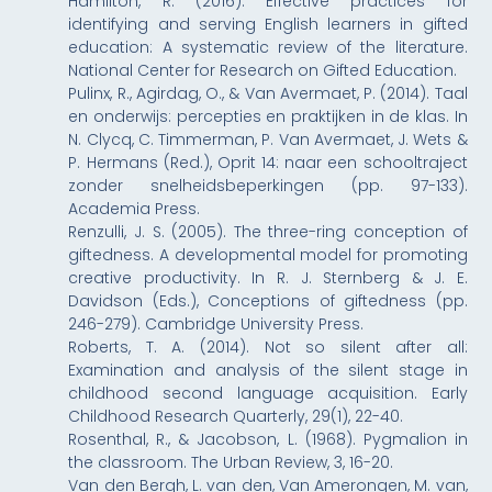
Hamilton, R. (2016). Effective practices for
identifying and serving English learners in gifted
education: A systematic review of the literature.
National Center for Research on Gifted Education.
Pulinx, R., Agirdag, O., & Van Avermaet, P. (2014). Taal
en onderwijs: percepties en praktijken in de klas. In
N. Clycq, C. Timmerman, P. Van Avermaet, J. Wets &
P. Hermans (Red.), Oprit 14: naar een schooltraject
zonder snelheidsbeperkingen (pp. 97-133).
Academia Press.
Renzulli, J. S. (2005). The three-ring conception of
giftedness. A developmental model for promoting
creative productivity. In R. J. Sternberg & J. E.
Davidson (Eds.), Conceptions of giftedness (pp.
246-279). Cambridge University Press.
Roberts, T. A. (2014). Not so silent after all:
Examination and analysis of the silent stage in
childhood second language acquisition. Early
Childhood Research Quarterly, 29(1), 22-40.
Rosenthal, R., & Jacobson, L. (1968). Pygmalion in
the classroom. The Urban Review, 3, 16-20.
Van den Bergh, L. van den, Van Amerongen, M. van,