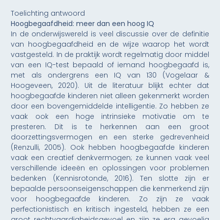
Toelichting antwoord
Hoogbegaafdheid: meer dan een hoog IQ
In de onderwijswereld is veel discussie over de definitie
van hoogbegaafdheid en de wijze waarop het wordt
vastgesteld. In de praktijk wordt regelmatig door middel
van een IQ-test bepaald of iemand hoogbegaafd is,
met als ondergrens een IQ van 130 (Vogelaar &
Hoogeveen, 2020). Uit de literatuur blijkt echter dat
hoogbegaafde kinderen niet alleen gekenmerkt worden
door een bovengemiddelde intelligentie. Zo hebben ze
vaak ook een hoge intrinsieke motivatie om te
presteren. Dit is te herkennen aan een groot
doorzettingsvermogen en een sterke gedrevenheid
(Renzulli, 2005). Ook hebben hoogbegaafde kinderen
vaak een creatief denkvermogen; ze kunnen vaak veel
verschillende ideeën en oplossingen voor problemen
bedenken (Kennisrotonde, 2016). Ten slotte zijn er
bepaalde persoonseigenschappen die kenmerkend zijn
voor hoogbegaafde kinderen. Zo zijn ze vaak
perfectionistisch en kritisch ingesteld, hebben ze een
groot rechtvaardigheidsgevoel en zijn ze erg gevoelig