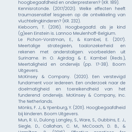
hoogbegaafdheid en onderpresteren? (KR. 189).
Kennisrotonde. (2017/2021). Welke effecten heeft
traumasensitief lesgeven op de ontwikkeling van
vluchtelingkinderen? (KR. 232).
Kieboom, T. (2016). Hoogbegaafd: als je kind
(g)een Einstein is. Lannoo Meulenhoff-Belgium.
Le Pichon-Vorstman, E., & Kambel, E. (2017).
Meertalige strategieën, taalonzekerheid en
rekenen met anderstaligen: voorbeelden uit
Suriname. In O. Agirdag & E. Kambel (Reds.),
Meertaligheid en onderwijs (pp. 17-38). Boom
Uitgevers.
McKinsey & Company. (2020). Een verstevigd
fundament voor iedereen. Een onderzoek naar de
doelmatigheid en toereikendheid van het
funderend onderwijs. McKinsey & Company, Inc.
The Netherlands.
Mönks, F. J., & Ypenburg, Y. (2011). Hoogbegaafdheid
bij kinderen. Boom Uitgevers.
Mun, R. U., Dulong Langley, S., Ware, S., Gubbins, E. J.,
Siegle, D., Callahan, C. M., McCoach, D. B., &