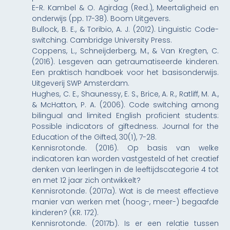
E-R. Kambel & O. Agirdag (Red.), Meertaligheid en
onderwijs (pp. 17-38). Boom Uitgevers.
Bullock, B. E., & Toribio, A. J. (2012). Linguistic Code-
switching. Cambridge University Press.
Coppens, L., Schneijderberg, M., & Van Kregten, C.
(2016). Lesgeven aan getraumatiseerde kinderen.
Een praktisch handboek voor het basisonderwijs.
Uitgeverij SWP Amsterdam.
Hughes, C. E., Shaunessy, E. S., Brice, A. R., Ratliff, M. A.,
& McHatton, P. A. (2006). Code switching among
bilingual and limited English proficient students:
Possible indicators of giftedness. Journal for the
Education of the Gifted, 30(1), 7-28.
Kennisrotonde. (2016). Op basis van welke
indicatoren kan worden vastgesteld of het creatief
denken van leerlingen in de leeftijdscategorie 4 tot
en met 12 jaar zich ontwikkelt?
Kennisrotonde. (2017a). Wat is de meest effectieve
manier van werken met (hoog-, meer-) begaafde
kinderen? (KR. 172).
Kennisrotonde. (2017b). Is er een relatie tussen